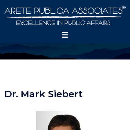
Skip
to
content
Toggle
menu
Dr. Mark Siebert