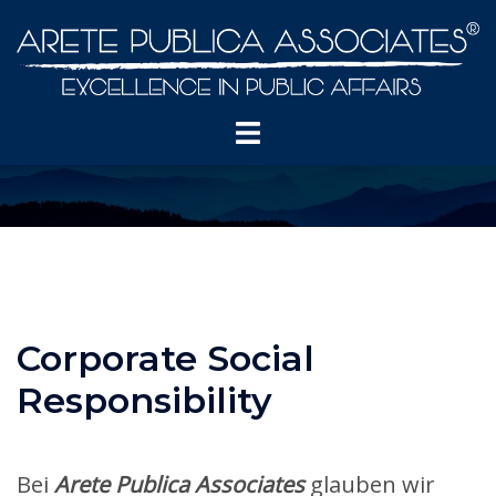
Skip
to
content
Toggle
menu
Corporate Social
Responsibility
Bei
Arete Publica Associates
glauben wir